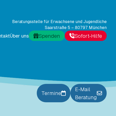
Beratungsstelle für Erwachsene und Jugendliche
Saarstraße 5 – 80797 München
Spenden
Sofort-Hilfe
ntakt
Über uns
E-Mail
Termine
Beratung