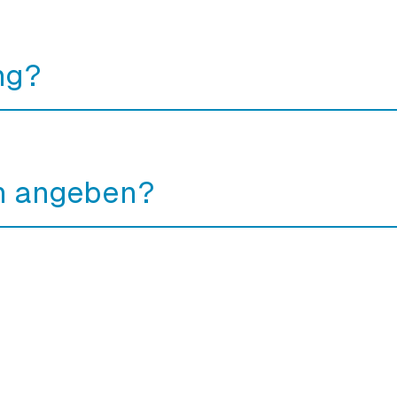
ng?
h angeben?