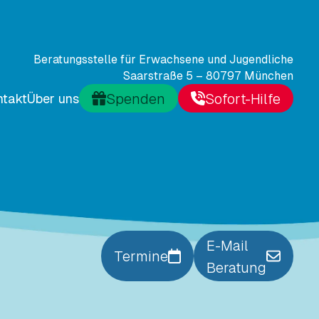
Beratungsstelle für Erwachsene und Jugendliche
Saarstraße 5 – 80797 München
Spenden
Sofort-Hilfe
ntakt
Über uns
E-Mail
Termine
Beratung