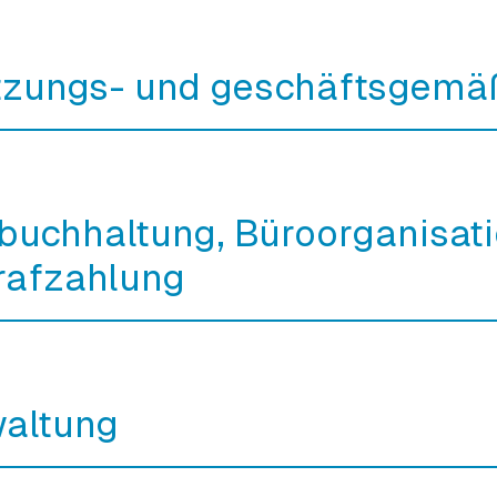
atzungs- und geschäftsgemä
zbuchhaltung, Büroorganisati
rafzahlung
waltung